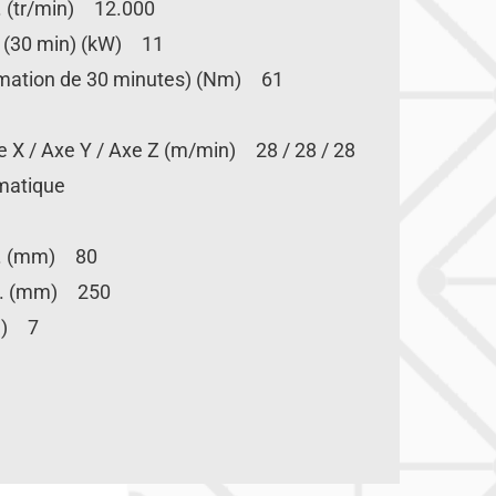
. (tr/min) 12.000
e (30 min) (kW) 11
imation de 30 minutes) (Nm) 61
 X / Axe Y / Axe Z (m/min) 28 / 28 / 28
omatique
ax. (mm) 80
ax. (mm) 250
kg) 7