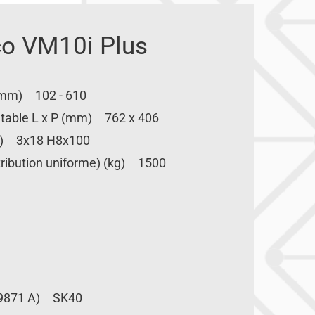
co VM10i Plus
 (mm) 102 - 610
la table L x P (mm) 762 x 406
50) 3x18 H8x100
tribution uniforme) (kg) 1500
69871 A) SK40