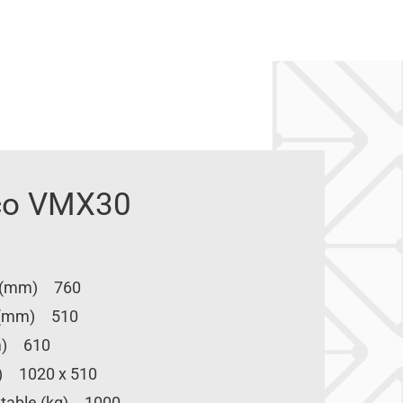
co VMX30
 X (mm) 760
Y (mm) 510
mm) 610
m) 1020 x 510
a table (kg) 1000