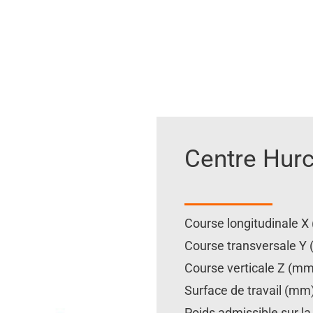
Centre Hur
Course longitudinale
Course transversale 
Course verticale Z (
Surface de travail (m
Poids admissible sur l