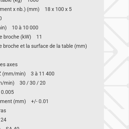
tement x nb.) (mm) 18 x 100 x 5
0
min) 10 à 10 000
de broche (kW) 11
de broche et la surface de la table (mm)
 des axes
/Z (mm/min) 3 à 11 400
m/min) 30 / 30 / 20
 0.005
nement (mm) +/- 0.01
ras
 24
ls SA 40