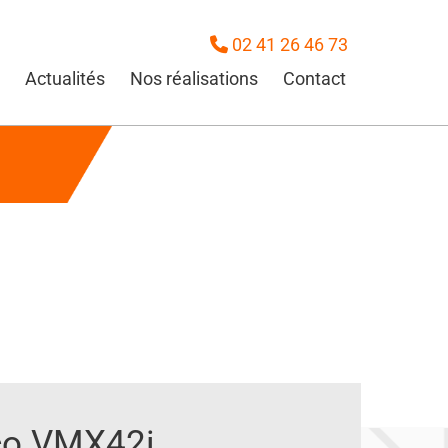
02 41 26 46 73

Actualités
Nos réalisations
Contact
co VMX42i