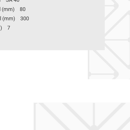
til (mm) 80
til (mm) 300
kg) 7