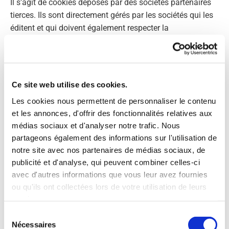
Il s'agit de cookies déposés par des sociétés partenaires
tierces. Ils sont directement gérés par les sociétés qui les
éditent et qui doivent également respecter la
règlementation sur la protection des données.
· ga
Ce site web utilise des cookies.
But : Enregistrer un identifiant unique utilisé pour générer
Les cookies nous permettent de personnaliser le contenu
des données statistiques sur la façon dont le visiteur
et les annonces, d'offrir des fonctionnalités relatives aux
utilise le site internet.
médias sociaux et d'analyser notre trafic. Nous
Durée : 1 an.
partageons également des informations sur l'utilisation de
Fournisseur : Google.
notre site avec nos partenaires de médias sociaux, de
publicité et d'analyse, qui peuvent combiner celles-ci
avec d'autres informations que vous leur avez fournies
· gid
ou qu'ils ont collectées lors de votre utilisation de leurs
But : Enregistrer un identifiant unique utilisé pour générer
services.
des données statistiques sur la façon dont le visiteur
Sélection
utilise le site internet.
Nécessaires
du